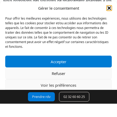
Nous proposons des solutions de financement adaptées à vos
projets :
Gérer le consentement
Achat Comptant
Pour offrir les meilleures expériences, nous utilisons des technologies
Crédit Classique
telles que les cookies pour stocker et/ou accéder aux informations des
appareils. Le fait de consentir à ces technologies nous permettra de
Location avec Option d’Achat (LOA)
traiter des données telles que le comportement de navigation ou les ID
Location Longue Durée (LLD)
uniques sur ce site. Le fait de ne pas consentir ou de retirer son
consentement peut avoir un effet négatif sur certaines caractéristiques
Nos conseillers commerciaux sont à votre disposition pour
et fonctions.
établir une proposition personnalisée et vous accompagner
dans toutes les démarches administratives, y compris la carte
grise et l’immatriculation.
Accepter
Des Véhicules Certifiés et Garantis
Refuser
Tous nos véhicules bénéficient d’une révision complète et sont
Voir les préférences
accompagnés d’une garantie constructeur ou d’une garantie
occasion selon le modèle. Faites confiance à l’expertise du
Prendre rdv
02 32 60 60 25
Déclaration de confidentialité
GROUPE MET AUTOMOBILES pour l’achat de votre prochain
véhicule.
Contactez-nous dès aujourd’hui pour découvrir notre stock de