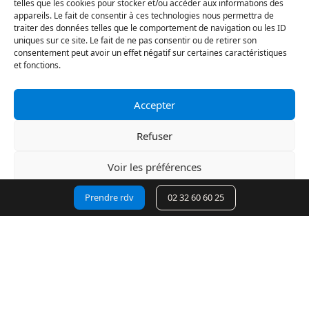
telles que les cookies pour stocker et/ou accéder aux informations des
appareils. Le fait de consentir à ces technologies nous permettra de
traiter des données telles que le comportement de navigation ou les ID
Nos Offres
uniques sur ce site. Le fait de ne pas consentir ou de retirer son
consentement peut avoir un effet négatif sur certaines caractéristiques
Loi Montagne : comment équiper son
et fonctions.
véhicule ?
Accepter
La loi Montagne impose depuis de le 1er novembre la
détention de dispositifs antidérapants amovibles
Refuser
permettant d’équiper au moins deux roues motrices ou
le port, sur au moins deux roues de chaque essieu, de
Voir les préférences
pneumatiques “hiver”.
Prendre rdv
02 32 60 60 25
Déclaration de confidentialité
Lire la suite