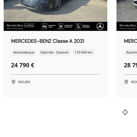
MERCEDES-BENZ Classe A 2021
MERC
Automatique
Hybride - Essence
110 643 km
Autom
24 790 €
28 7
ROUEN
RO