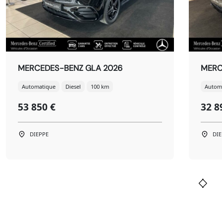
MERCEDES-BENZ GLA 2026
MERC
Automatique
Diesel
100 km
Autom
53 850 €
32 8
DIEPPE
DI