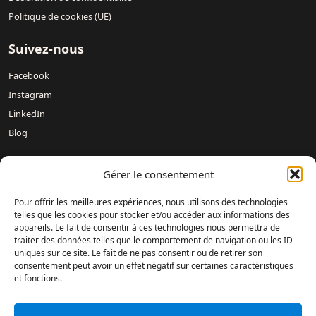
Politique de cookies (UE)
Suivez-nous
Facebook
Instagram
LinkedIn
Blog
Gérer le consentement
Nos concessions :
Mercedes-Benz DREUX /
Mercedes-Benz
Évreux – DAVIS 27 /
Mercedes-Benz Rouen DAVIS 76 /
Pour offrir les meilleures expériences, nous utilisons des technologies
Mercedes-Benz Mondeville Caen – AUBIN NORMANDIE /
telles que les cookies pour stocker et/ou accéder aux informations des
Mercedes-Benz Le Havre – LAMARTINE AUTOMOBILES /
appareils. Le fait de consentir à ces technologies nous permettra de
Mercedes-Benz Magnanville – DAVIS MONGAZONS /
traiter des données telles que le comportement de navigation ou les ID
uniques sur ce site. Le fait de ne pas consentir ou de retirer son
Mercedes-Benz Fontenay-sur-Eure – DAVIS 28 /
Mercedes-Benz
consentement peut avoir un effet négatif sur certaines caractéristiques
DIEPPE /
Mercedes-Benz Saint-Romain-de-Colbosc –
et fonctions.
CARROSSERIE AUBIN /
Mercedes-Benz Lisieux SOVELEX /
Mercedes-Benz Le Havre – ANVU /
Mercedes-Benz Grentheville
Caen – ANVU /
SHOWROOM OCCASIONS – Évreux /
ESPACE