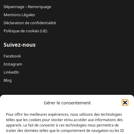
Dépannage – Remorquage
Mentions Légales
Déclaration de confidentialité
Politique de cookies (UE)
Suivez-nous
Facebook
Instagram
LinkedIn
Blog
Nos concessions :
Mercedes-Benz DREUX /
Mercedes-Benz
Gérer le consentement
Évreux – DAVIS 27 /
Mercedes-Benz Rouen DAVIS 76 /
Mercedes-Benz Mondeville Caen – AUBIN NORMANDIE /
Pour offrir les meilleures expériences, nous utilisons des technologies
Mercedes-Benz Le Havre – LAMARTINE AUTOMOBILES /
telles que les cookies pour stocker et/ou accéder aux informations des
appareils. Le fait de consentir à ces technologies nous permettra de
Mercedes-Benz Magnanville – DAVIS MONGAZONS /
traiter des données telles que le comportement de navigation ou les ID
Mercedes-Benz Fontenay-sur-Eure – DAVIS 28 /
Mercedes-Benz