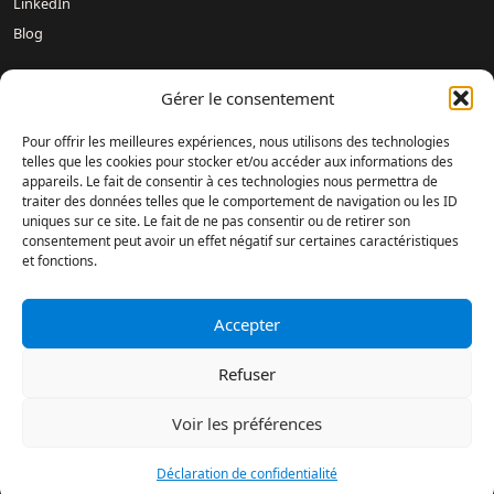
LinkedIn
Blog
Gérer le consentement
Nos concessions :
Mercedes-Benz DREUX /
Mercedes-Benz
Évreux – DAVIS 27 /
Mercedes-Benz Rouen DAVIS 76 /
Pour offrir les meilleures expériences, nous utilisons des technologies
Mercedes-Benz Mondeville Caen – AUBIN NORMANDIE /
telles que les cookies pour stocker et/ou accéder aux informations des
Mercedes-Benz Le Havre – LAMARTINE AUTOMOBILES /
appareils. Le fait de consentir à ces technologies nous permettra de
Mercedes-Benz Magnanville – DAVIS MONGAZONS /
traiter des données telles que le comportement de navigation ou les ID
uniques sur ce site. Le fait de ne pas consentir ou de retirer son
Mercedes-Benz Fontenay-sur-Eure – DAVIS 28 /
Mercedes-Benz
consentement peut avoir un effet négatif sur certaines caractéristiques
DIEPPE /
Mercedes-Benz Saint-Romain-de-Colbosc –
et fonctions.
CARROSSERIE AUBIN /
Mercedes-Benz Lisieux SOVELEX /
Mercedes-Benz Le Havre – ANVU /
Mercedes-Benz Grentheville
Caen – ANVU /
SHOWROOM OCCASIONS – Évreux /
ESPACE
Accepter
DAVIS – Évreux /
Refuser
Réalisation : Agence Dsbd
Accompagnement : Agence Web Digital
Voir les préférences
© 2024 Groupe Met. Tous droits réservés
Prendre rdv
02 32 60 60 25
Déclaration de confidentialité