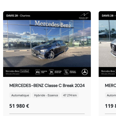
MERCEDES-BENZ Classe C Break 2024
MERC
Automatique
Hybride - Essence
47 274 km
Autom
51 980 €
119 