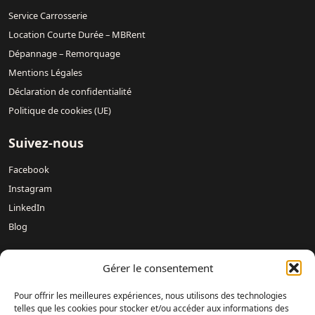
Service Carrosserie
Location Courte Durée – MBRent
Dépannage – Remorquage
Mentions Légales
Déclaration de confidentialité
Politique de cookies (UE)
Suivez-nous
Facebook
Instagram
LinkedIn
Blog
Gérer le consentement
Nos concessions :
Mercedes-Benz DREUX /
Mercedes-Benz
Évreux – DAVIS 27 /
Mercedes-Benz Rouen DAVIS 76 /
Pour offrir les meilleures expériences, nous utilisons des technologies
Mercedes-Benz Mondeville Caen – AUBIN NORMANDIE /
telles que les cookies pour stocker et/ou accéder aux informations des