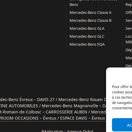
Benz
Rep
Mercedes-Benz Classe A
Off
Mercedes-Benz Classe B
Ser
Mercedes-Benz GLA
Ser
Mercedes-Benz GLC
Loc
MB
Mercedes-Benz EQA
Dép
Men
Déc
con
Pol
Pour offrir 
cookies pour
à ces techn
des-Benz Évreux – DAVIS 27 /
Mercedes-Benz Rouen DAVIS 76 /
Mer
de navigatio
RTINE AUTOMOBILES /
Mercedes-Benz Magnanville – DAVIS MONG
consentement
t-Romain-de-Colbosc – CARROSSERIE AUBIN /
Mercedes-Benz Lisi
ROOM OCCASIONS – Évreux /
ESPACE DAVIS – Évreux /
Ac
Réalisation : Agence Dsbd