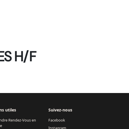
ES H/F
ns utiles
Suivez-nous
ndre Rendez-Vous en
Facebook
ne
Instagram