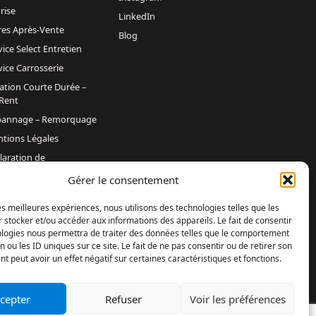
rise
LinkedIn
res Après-Vente
Blog
vice Select Entretien
vice Carrosserie
ation Courte Durée –
Rent
annage – Remorquage
tions Légales
laration de
fidentialité
Gérer le consentement
itique de cookies (UE)
les meilleures expériences, nous utilisons des technologies telles que les
 stocker et/ou accéder aux informations des appareils. Le fait de consentir
ologies nous permettra de traiter des données telles que le comportement
cedes-Benz Mondeville Caen – AUBIN
n ou les ID uniques sur ce site. Le fait de ne pas consentir ou de retirer son
AZONS /
Mercedes-Benz Fontenay-sur-Eure – DAVIS
 peut avoir un effet négatif sur certaines caractéristiques et fonctions.
eux SOVELEX /
Mercedes-Benz Le Havre – ANVU /
cepter
Refuser
Voir les préférences
Accompagnement : Agence Web Digital