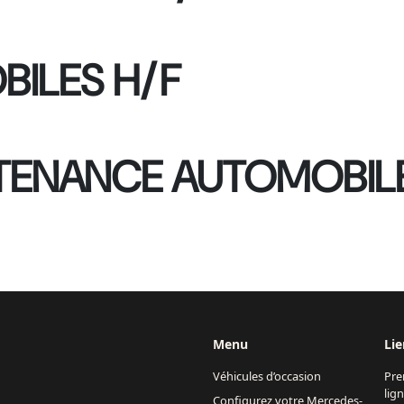
BILES H/F
NTENANCE AUTOMOBIL
Menu
Lie
Véhicules d’occasion
Pre
lig
Configurez votre Mercedes-