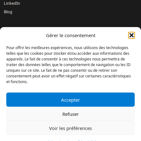
LinkedIn
Blog
Nos concessions :
Mercedes-Benz DREUX /
Mercedes-Benz
Gérer le consentement
Évreux – DAVIS 27 /
Mercedes-Benz Rouen DAVIS 76 /
Mercedes-Benz Mondeville Caen – AUBIN NORMANDIE /
Pour offrir les meilleures expériences, nous utilisons des technologies
Mercedes-Benz Le Havre – LAMARTINE AUTOMOBILES /
telles que les cookies pour stocker et/ou accéder aux informations des
appareils. Le fait de consentir à ces technologies nous permettra de
Mercedes-Benz Magnanville – DAVIS MONGAZONS /
traiter des données telles que le comportement de navigation ou les ID
Mercedes-Benz Fontenay-sur-Eure – DAVIS 28 /
Mercedes-Benz
uniques sur ce site. Le fait de ne pas consentir ou de retirer son
DIEPPE /
Mercedes-Benz Saint-Romain-de-Colbosc –
consentement peut avoir un effet négatif sur certaines caractéristiques
CARROSSERIE AUBIN /
Mercedes-Benz Lisieux SOVELEX /
et fonctions.
Mercedes-Benz Le Havre – ANVU /
Mercedes-Benz Grentheville
Caen – ANVU /
SHOWROOM OCCASIONS – Évreux /
ESPACE
DAVIS – Évreux /
Accepter
Refuser
Réalisation : Agence Dsbd
Accompagnement : Agence Web Digital
Voir les préférences
© 2024 Groupe Met. Tous droits réservés