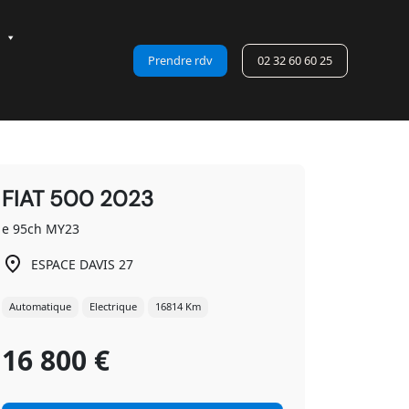
Prendre rdv
02 32 60 60 25
FIAT 500 2023
e 95ch MY23
ESPACE DAVIS 27
Automatique
Electrique
16814 Km
16 800 €