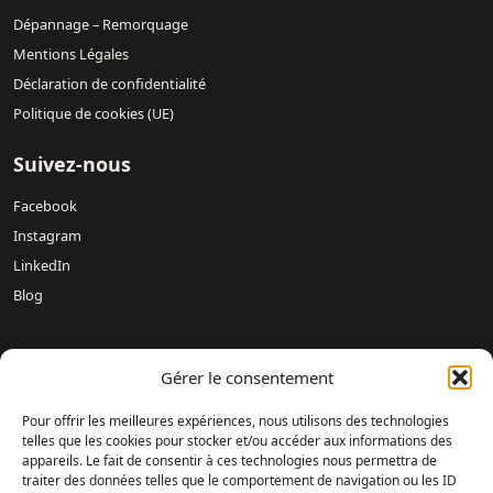
Dépannage – Remorquage
Mentions Légales
Déclaration de confidentialité
Politique de cookies (UE)
Suivez-nous
Facebook
Instagram
LinkedIn
Blog
Nos concessions :
Mercedes-Benz DREUX /
Mercedes-Benz
Gérer le consentement
Évreux – DAVIS 27 /
Mercedes-Benz Rouen DAVIS 76 /
Mercedes-Benz Mondeville Caen – AUBIN NORMANDIE /
Pour offrir les meilleures expériences, nous utilisons des technologies
Mercedes-Benz Le Havre – LAMARTINE AUTOMOBILES /
telles que les cookies pour stocker et/ou accéder aux informations des
appareils. Le fait de consentir à ces technologies nous permettra de
Mercedes-Benz Magnanville – DAVIS MONGAZONS /
traiter des données telles que le comportement de navigation ou les ID
Mercedes-Benz Fontenay-sur-Eure – DAVIS 28 /
Mercedes-Benz