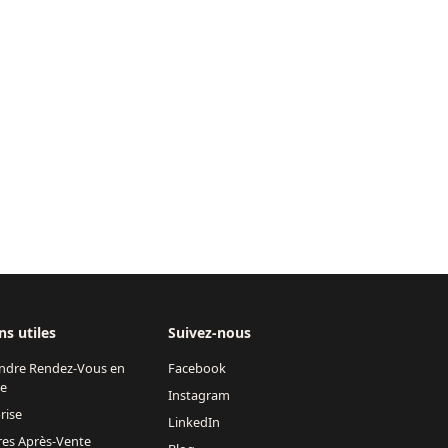
ns utiles
Suivez-nous
ndre Rendez-Vous en
Facebook
ne
Instagram
rise
LinkedIn
res Après-Vente