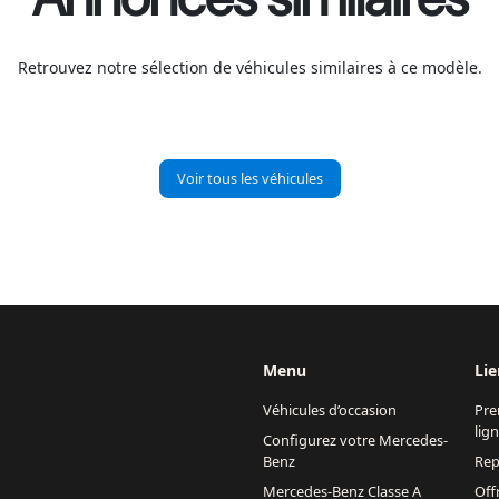
Retrouvez notre sélection de véhicules similaires à ce modèle.
Voir tous les véhicules
Menu
Lie
Véhicules d’occasion
Pre
lig
Configurez votre Mercedes-
Benz
Rep
Mercedes-Benz Classe A
Off