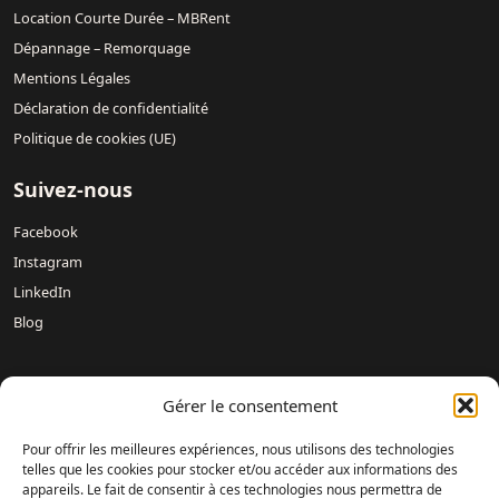
Location Courte Durée – MBRent
Dépannage – Remorquage
Mentions Légales
Déclaration de confidentialité
Politique de cookies (UE)
Suivez-nous
Facebook
Instagram
LinkedIn
Blog
Nos concessions :
Mercedes-Benz DREUX /
Mercedes-Benz
Gérer le consentement
Évreux – DAVIS 27 /
Mercedes-Benz Rouen DAVIS 76 /
Mercedes-Benz Mondeville Caen – AUBIN NORMANDIE /
Pour offrir les meilleures expériences, nous utilisons des technologies
Mercedes-Benz Le Havre – LAMARTINE AUTOMOBILES /
telles que les cookies pour stocker et/ou accéder aux informations des
appareils. Le fait de consentir à ces technologies nous permettra de
Mercedes-Benz Magnanville – DAVIS MONGAZONS /