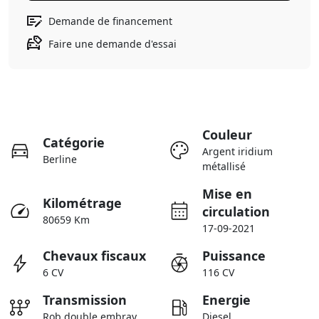
Demande de financement
Faire une demande d'essai
Couleur
Catégorie
Argent iridium
Berline
métallisé
Mise en
Kilométrage
circulation
80659 Km
17-09-2021
Chevaux fiscaux
Puissance
6 CV
116 CV
Transmission
Energie
Rob double embray
Diesel