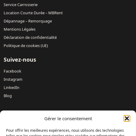
Service Carrosserie
Location Courte Durée – MBRent
Dépannage – Remorquage
Mentions Légales
Déclaration de confidentialité
Politique de cookies (UE)
Suivez-nous
Facebook
Instagram
LinkedIn
Blog
Nos concessions :
Mercedes-Benz DREUX /
Mercedes-Benz
Gérer le consentement
Évreux – DAVIS 27 /
Mercedes-Benz Rouen DAVIS 76 /
Mercedes-Benz Mondeville Caen – AUBIN NORMANDIE /
Pour offrir les meilleures expériences, nous utilisons des technologies
Mercedes-Benz Le Havre – LAMARTINE AUTOMOBILES /
telles que les cookies pour stocker et/ou accéder aux informations des