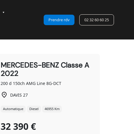
Prendre rdv
02 32 60 60 25
MERCEDES-BENZ Classe A
2022
200 d 150ch AMG Line 8G-DCT
DAVIS 27
Automatique
Diesel
46955 Km
32 390 €