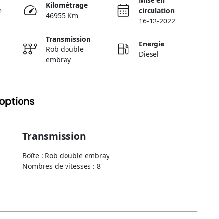
Mise en
Kilométrage
e
circulation
46955 Km
16-12-2022
Transmission
Energie
Rob double
Diesel
embray
options
Transmission
Boîte : Rob double embray
Nombres de vitesses : 8