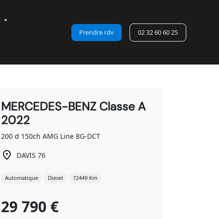
Prendre rdv
02 32 60 60 25
MERCEDES-BENZ Classe A
2022
200 d 150ch AMG Line 8G-DCT
DAVIS 76
Automatique
Diesel
72449 Km
29 790 €