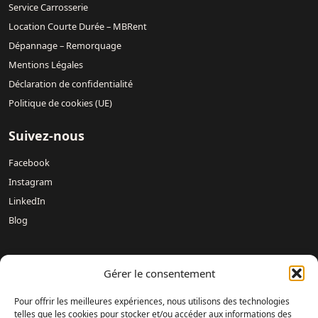
Service Carrosserie
Location Courte Durée – MBRent
Dépannage – Remorquage
Mentions Légales
Déclaration de confidentialité
Politique de cookies (UE)
Suivez-nous
Facebook
Instagram
LinkedIn
Blog
Nos concessions :
Mercedes-Benz DREUX /
Mercedes-Benz
Gérer le consentement
Évreux – DAVIS 27 /
Mercedes-Benz Rouen DAVIS 76 /
Mercedes-Benz Mondeville Caen – AUBIN NORMANDIE /
Pour offrir les meilleures expériences, nous utilisons des technologies
Mercedes-Benz Le Havre – LAMARTINE AUTOMOBILES /
telles que les cookies pour stocker et/ou accéder aux informations des