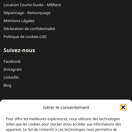
Location Courte Durée – MBRent
Dépannage – Remorquage
Mentions Légales
Déclaration de confidentialité
Politique de cookies (UE)
Suivez-nous
Facebook
Instagram
LinkedIn
Blog
Nos concessions :
Mercedes-Benz DREUX /
Mercedes-Benz
Gérer le consentement
Évreux – DAVIS 27 /
Mercedes-Benz Rouen DAVIS 76 /
Mercedes-Benz Mondeville Caen – AUBIN NORMANDIE /
Pour offrir les meilleures expériences, nous utilisons des technologies
Mercedes-Benz Le Havre – LAMARTINE AUTOMOBILES /
telles que les cookies pour stocker et/ou accéder aux informations des
appareils. Le fait de consentir à ces technologies nous permettra de
Mercedes-Benz Magnanville – DAVIS MONGAZONS /