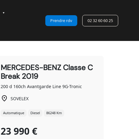
Prendre rdv
02 32 60 60 25
MERCEDES-BENZ Classe C
Break 2019
200 d 160ch Avantgarde Line 9G-Tronic
SOVELEX
Automatique
Diesel
86248 Km
23 990 €