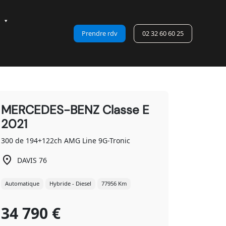
Prendre rdv
02 32 60 60 25
MERCEDES-BENZ Classe E
2021
300 de 194+122ch AMG Line 9G-Tronic
DAVIS 76
Automatique
Hybride - Diesel
77956 Km
34 790 €