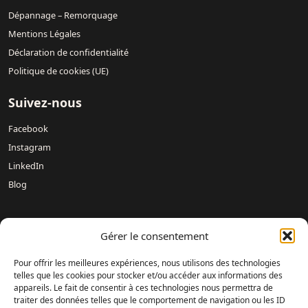
Dépannage – Remorquage
Mentions Légales
Déclaration de confidentialité
Politique de cookies (UE)
Suivez-nous
Facebook
Instagram
LinkedIn
Blog
Nos concessions :
Mercedes-Benz DREUX /
Mercedes-Benz
Gérer le consentement
Évreux – DAVIS 27 /
Mercedes-Benz Rouen DAVIS 76 /
Mercedes-Benz Mondeville Caen – AUBIN NORMANDIE /
Pour offrir les meilleures expériences, nous utilisons des technologies
Mercedes-Benz Le Havre – LAMARTINE AUTOMOBILES /
telles que les cookies pour stocker et/ou accéder aux informations des
appareils. Le fait de consentir à ces technologies nous permettra de
Mercedes-Benz Magnanville – DAVIS MONGAZONS /
traiter des données telles que le comportement de navigation ou les ID
Mercedes-Benz Fontenay-sur-Eure – DAVIS 28 /
Mercedes-Benz