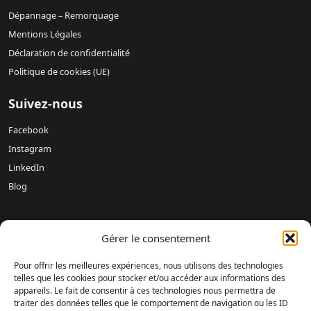
Dépannage – Remorquage
Mentions Légales
Déclaration de confidentialité
Politique de cookies (UE)
Suivez-nous
Facebook
Instagram
LinkedIn
Blog
Nos concessions :
Mercedes-Benz DREUX /
Mercedes-Benz
Gérer le consentement
Évreux – DAVIS 27 /
Mercedes-Benz Rouen DAVIS 76 /
Mercedes-Benz Mondeville Caen – AUBIN NORMANDIE /
Pour offrir les meilleures expériences, nous utilisons des technologies
Mercedes-Benz Le Havre – LAMARTINE AUTOMOBILES /
telles que les cookies pour stocker et/ou accéder aux informations des
appareils. Le fait de consentir à ces technologies nous permettra de
Mercedes-Benz Magnanville – DAVIS MONGAZONS /
traiter des données telles que le comportement de navigation ou les ID
Mercedes-Benz Fontenay-sur-Eure – DAVIS 28 /
Mercedes-Benz