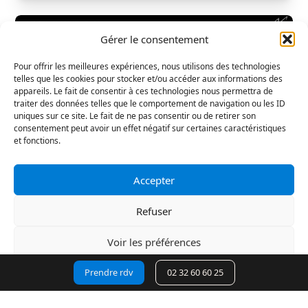
Gérer le consentement
Pour offrir les meilleures expériences, nous utilisons des technologies
telles que les cookies pour stocker et/ou accéder aux informations des
appareils. Le fait de consentir à ces technologies nous permettra de
traiter des données telles que le comportement de navigation ou les ID
uniques sur ce site. Le fait de ne pas consentir ou de retirer son
consentement peut avoir un effet négatif sur certaines caractéristiques
et fonctions.
Accepter
Refuser
MERCEDES-BENZ Vito Fg 2023
Voir les préférences
116 CDI Long Pro Propulsion 9G-Tronic
Prendre rdv
02 32 60 60 25
Déclaration de confidentialité
Automatique
Diesel
89 703 km