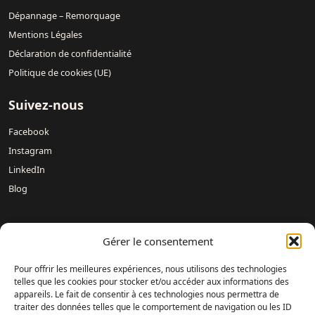
Dépannage – Remorquage
Mentions Légales
Déclaration de confidentialité
Politique de cookies (UE)
Suivez-nous
Facebook
Instagram
LinkedIn
Blog
Nos concessions :
Mercedes-Benz DREUX /
Mercedes-Benz
Gérer le consentement
Évreux – DAVIS 27 /
Mercedes-Benz Rouen DAVIS 76 /
Mercedes-Benz Mondeville Caen – AUBIN NORMANDIE /
Pour offrir les meilleures expériences, nous utilisons des technologies
Mercedes-Benz Le Havre – LAMARTINE AUTOMOBILES /
telles que les cookies pour stocker et/ou accéder aux informations des
appareils. Le fait de consentir à ces technologies nous permettra de
Mercedes-Benz Magnanville – DAVIS MONGAZONS /
traiter des données telles que le comportement de navigation ou les ID
Mercedes-Benz Fontenay-sur-Eure – DAVIS 28 /
Mercedes-Benz