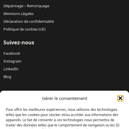
Dépannage – Remorquage
Mentions Légales
Déclaration de confidentialité
Politique de cookies (UE)
Suivez-nous
Facebook
Instagram
LinkedIn
Blog
Nos concessions :
Mercedes-Benz DREUX /
Mercedes-Benz
Gérer le consentement
Évreux – DAVIS 27 /
Mercedes-Benz Rouen DAVIS 76 /
Mercedes-Benz Mondeville Caen – AUBIN NORMANDIE /
Pour offrir les meilleures expériences, nous utilisons des technologies
Mercedes-Benz Le Havre – LAMARTINE AUTOMOBILES /
telles que les cookies pour stocker et/ou accéder aux informations des
appareils. Le fait de consentir à ces technologies nous permettra de
Mercedes-Benz Magnanville – DAVIS MONGAZONS /
traiter des données telles que le comportement de navigation ou les ID
Mercedes-Benz Fontenay-sur-Eure – DAVIS 28 /
Mercedes-Benz